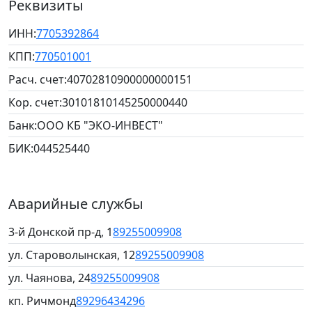
Реквизиты
ИНН:
7705392864
КПП:
770501001
Расч. счет:
40702810900000000151
Кор. счет:
30101810145250000440
Банк:
ООО КБ "ЭКО-ИНВЕСТ"
БИК:
044525440
Аварийные службы
3-й Донской пр-д, 1
89255009908
ул. Староволынская, 12
89255009908
ул. Чаянова, 24
89255009908
кп. Ричмонд
89296434296