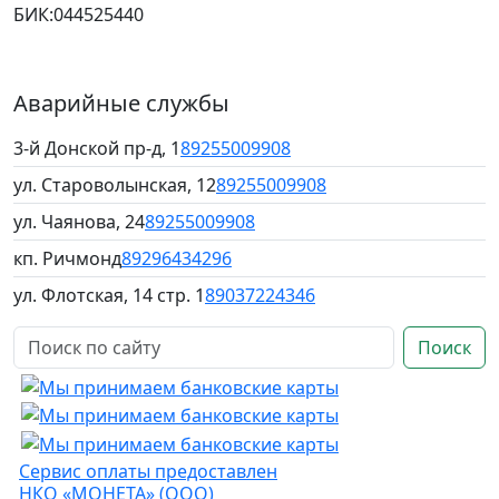
БИК:
044525440
Аварийные службы
3-й Донской пр-д, 1
89255009908
ул. Староволынская, 12
89255009908
ул. Чаянова, 24
89255009908
кп. Ричмонд
89296434296
ул. Флотская, 14 стр. 1
89037224346
Поиск
Сервис оплаты предоставлен
НКО «МОНЕТА» (ООО)