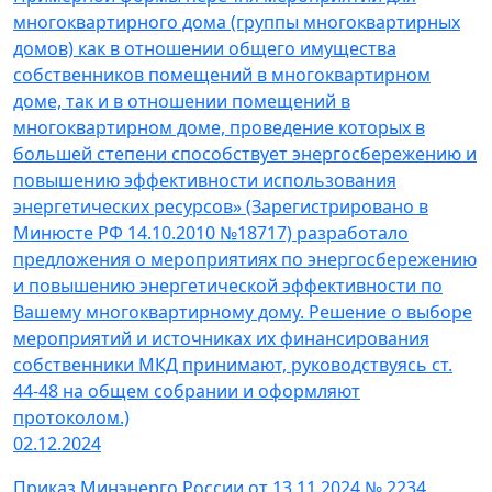
многоквартирного дома (группы многоквартирных
домов) как в отношении общего имущества
собственников помещений в многоквартирном
доме, так и в отношении помещений в
многоквартирном доме, проведение которых в
большей степени способствует энергосбережению и
повышению эффективности использования
энергетических ресурсов» (Зарегистрировано в
Минюсте РФ 14.10.2010 №18717) разработало
предложения о мероприятиях по энергосбережению
и повышению энергетической эффективности по
Вашему многоквартирному дому. Решение о выборе
мероприятий и источниках их финансирования
собственники МКД принимают, руководствуясь ст.
44-48 на общем собрании и оформляют
протоколом.)
02.12.2024
Приказ Минэнерго России от 13.11.2024 № 2234