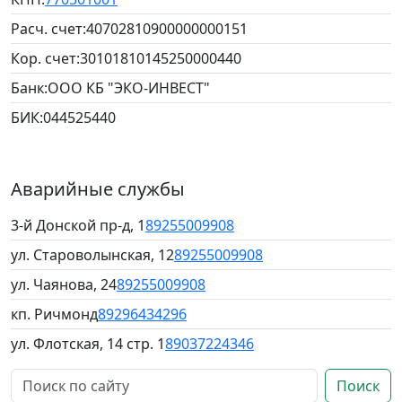
Расч. счет:
40702810900000000151
Кор. счет:
30101810145250000440
Банк:
ООО КБ "ЭКО-ИНВЕСТ"
БИК:
044525440
Аварийные службы
3-й Донской пр-д, 1
89255009908
ул. Староволынская, 12
89255009908
ул. Чаянова, 24
89255009908
кп. Ричмонд
89296434296
ул. Флотская, 14 стр. 1
89037224346
Поиск