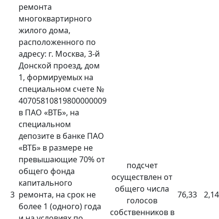
ремонта
многоквартирного
жилого дома,
расположенного по
адресу: г. Москва, 3-й
Донской проезд, дом
1, формируемых на
специальном счете №
40705810819800000009
в ПАО «ВТБ», на
специальном
депозите в банке ПАО
«ВТБ» в размере не
превышающие 70% от
подсчет
общего фонда
осуществлен от
капитального
общего числа
3
ремонта, на срок не
76,33
2,14
голосов
более 1 (одного) года
собственников в
и на условиях по