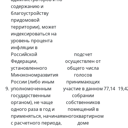
содержанию и
благоустройству
придомовой
территории), может
индексироваться на
уровень процента
инфляции в
Российской
подсчет
Федерации,
осуществлен от
установленного
общего числа
Минэкономразвития
голосов
России (либо иным
принимающих
9.
уполномоченным
участие в данном
77,14
19,4
государственным
собрании
органом), не чаще
собственников
одного раза в год и
помещений в
применяться, начиная
многоквартирном
с расчетного периода,
доме