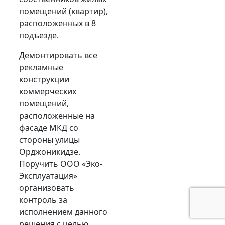
помещений (квартир),
расположенных в 8
подъезде.
Демонтировать все
рекламные
конструкции
коммерческих
помещений,
расположенные на
фасаде МКД со
стороны улицы
Орджоникидзе.
Поручить ООО «Эко-
Эксплуатация»
организовать
контроль за
исполнением данного
решения с целью