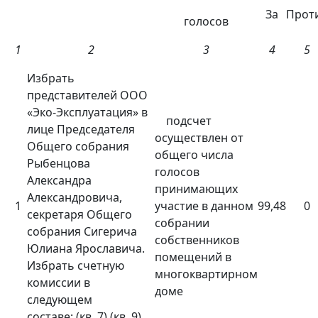
За
Прот
голосов
1
2
3
4
5
Избрать
представителей ООО
«Эко-Эксплуатация» в
подсчет
лице Председателя
осуществлен от
Общего собрания
общего числа
Рыбенцова
голосов
Александра
принимающих
Александровича,
1
участие в данном
99,48
0
секретаря Общего
собрании
собрания Сигерича
собственников
Юлиана Ярославича.
помещений в
Избрать счетную
многоквартирном
комиссии в
доме
следующем
составе: (кв. 7),(кв. 9),