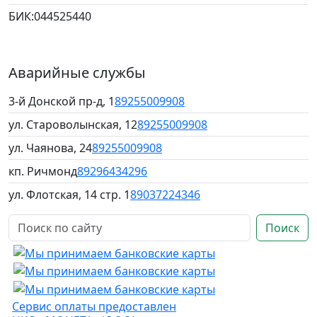
БИК:
044525440
Аварийные службы
3-й Донской пр-д, 1
89255009908
ул. Староволынская, 12
89255009908
ул. Чаянова, 24
89255009908
кп. Ричмонд
89296434296
ул. Флотская, 14 стр. 1
89037224346
Поиск
Сервис оплаты предоставлен